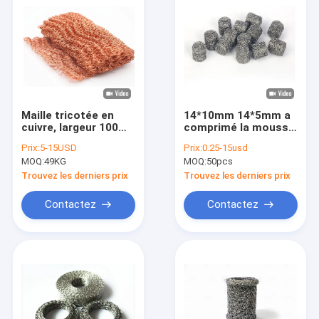
Maille tricotée en
14*10mm 14*5mm a
cuivre, largeur 100
comprimé la mousse
mm
tricotée Lance Mesh
Prix:
5-15USD
Prix:
0.25-15usd
Filter de neige du
MOQ:
49KG
MOQ:
50pcs
grillage 1.1mm
Trouvez les derniers prix
Trouvez les derniers prix
Contactez
Contactez