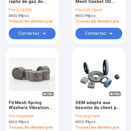
replis de gaz du
Mesh Gasket OD
A propos de nous
grillage 0.20mm-
65mm de fil tricotée
Prix:
5-15USD
Prix:
0.25-15usd
0.28mm acier
par ISO9001 pour
MOQ:
99pcs
MOQ:
99pcs
inoxydable ondulé/
l'atténuation
Visite d'usine
Trouvez les derniers prix
Trouvez les derniers prix
Contrôle de la qualité
Contactez
Contactez
Contact
nouvelles
Cas
Grillage tricoté
Fil Mesh Spring
OEM adapté aux
Washers Vibration
besoins du client par
Fil tricoté Mesh Gasket
Absorbing de
densité cylindrique
Prix:
negotiate
Prix:
negotiate
dilatation thermique
des amortisseurs
Grillage tricoté comprimé
MOQ:
99pcs
MOQ:
99pcs
Dia.2-100mm 50G de
coussin en métal
Trouvez les derniers prix
Trouvez les derniers prix