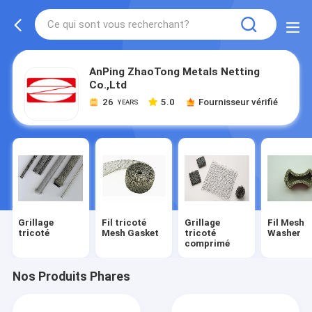
AnPing ZhaoTong Metals Netting
Co.,Ltd
26
5.0
Fournisseur vérifié
YEARS
Grillage
Fil tricoté
Grillage
Fil Mesh
tricoté
Mesh Gasket
tricoté
Washer
comprimé
Nos Produits Phares