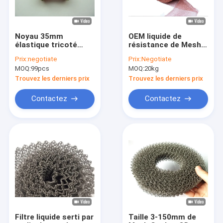
Noyau 35mm
OEM liquide de
élastique tricoté
résistance de Mesh
ISO9001 plaqué de
Abrasion de filtre de
Prix:
negotiate
Prix:
Negotiate
Mesh Washer
gaz tricoté par 0.15-
MOQ:
99pcs
MOQ:
20kg
Stainless Steel Wire
0.28mm
0.12mm de fil
Trouvez les derniers prix
Trouvez les derniers prix
Contactez
Contactez
Aperçu
Produits
VR Show
Filtre liquide serti par
Taille 3-150mm de