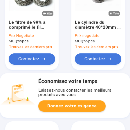
Le filtre de 99% a
Le cylindre du
comprimé le fil
diamètre 40*20mm a
tricoté Mesh Size
tricoté
Prix:
Negotiate
Prix:
negotiate
Customized Sample
l'échappement Mesh
MOQ:
99pcs
MOQ:
99pcs
Available que l'OEM
Gasket Support
acceptent
Rings Alkali de fil
Trouvez les derniers prix
Trouvez les derniers prix
résistant
Contactez
Contactez
Économisez votre temps
Laissez-nous contacter les meilleurs
produits avec vous.
Donnez votre exigence