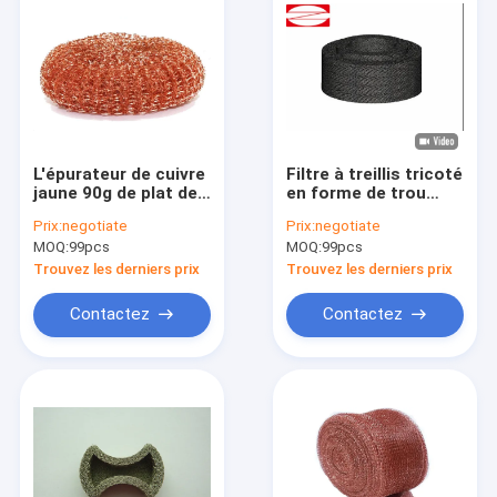
L'épurateur de cuivre
Filtre à treillis tricoté
jaune 90g de plat de
en forme de trou
ZT a adapté aux
rond Idéal pour le
Prix:
negotiate
Prix:
negotiate
besoins du client
diamètre industriel
MOQ:
99pcs
MOQ:
99pcs
pour les ustensiles
de 14 mm
durs de cuisine
Trouvez les derniers prix
Trouvez les derniers prix
Contactez
Contactez