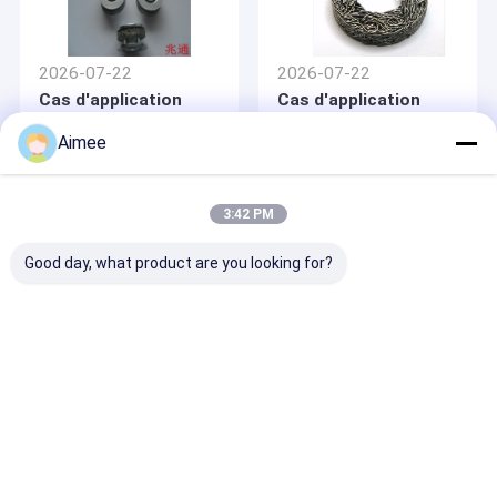
2026-07-22
2026-07-22
Cas d'application
Cas d'application
pratiques des joints
pratique des
en treillis métallique
plaquettes
Aimee
inoxydable
d'absorption des
chocs automobiles
en acier inoxydable
3:42 PM
Good day, what product are you looking for?
2026-07-22
Cas d'application
pratique de la maille
de filtre gaz-liquide
en acier inoxydable
Aperçu
Au sujet de
Contactez-
Desktop