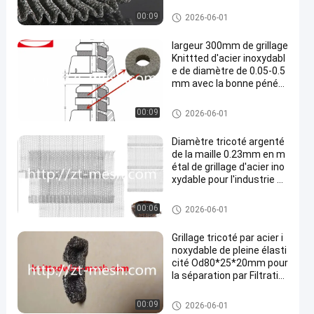
r Filtration
Grillage tricoté
00:09
2026-06-01
largeur 300mm de grillage
Knittted d'acier inoxydabl
e de diamètre de 0.05-0.5
mm avec la bonne pénétr
abilité
Grillage tricoté
00:09
2026-06-01
Diamètre tricoté argenté
de la maille 0.23mm en m
étal de grillage d'acier ino
xydable pour l'industrie au
tomobile
Grillage tricoté
00:06
2026-06-01
Grillage tricoté par acier i
noxydable de pleine élasti
cité Od80*25*20mm pour
la séparation par Filtratio
n et les Applications indu
strielles
Grillage tricoté
00:09
2026-06-01