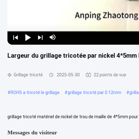
Largeur du grillage tricotée par nickel 4*5mm
Grillage tricoté
2025-05-30
22 points de vue
#
ROHS a tricoté le grillage
#
grillage tricoté par 0.12mm
#
gril
grillage tricoté matériel de nickel de trou de maille de 4*5mm pour l
grillage tricoté est une méthode pour faire le tissu à partir...
Voir p
Messages du visiteur