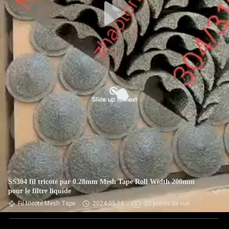
SS304 fil tricoté par 0.28mm Mesh Tape Roll Width 200mm
pour le filtre liquide
Fil tricoté Mesh Tape
2024-05-18
23 points de vue