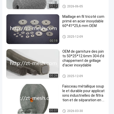
ellente stabilité structure
lle dans les applications i
Grillage tricoté comprimé
00:12
2026-06-05
ndustrielles
Maillage en fil tricoté com
primé en acier inoxydable
60*41*25,6 mm OEM
Grillage tricoté comprimé
2025-12-09
00:19
OEM de garniture des join
ts 50*25*12.6mm 304 d'é
chappement de grillage
d'acier inoxydable
Grillage tricoté comprimé
00:26
2025-12-09
Faisceau métallique soup
le et durable pour applicat
ions industrielles de filtra
tion et de séparation en a
cier inoxydable
Grillage tricoté comprimé
00:07
2026-03-30