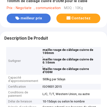
100mm de câblage cuivre d'ODM pour le câble
Prix：Negotiate ，communication
MOQ：10Kg
meilleur prix
Contactez
Description De Produit
maille rouge de câblage cuivre de
100mm
,
maille rouge de câblage cuivre de
Surligner
0.10mm
,
Maille rouge de câblage cuivre
d'ODM
Capacité
500kg par 5days
d'approvisionnement
Certification
ISO9001:2015
Conditions de
L/C, T/T, Western Union, ou autre
paiement
Délai de livraison
10-15days ou selon le nombre