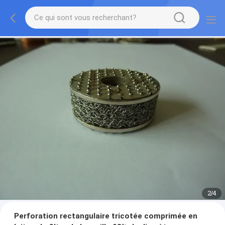
2
/
4
Perforation rectangulaire tricotée comprimée en