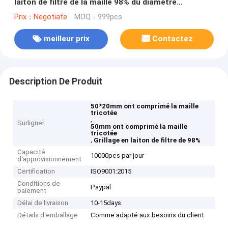
laiton de filtre de la maille 98% du diamètre
50*20mm
Prix：Negotiate
MOQ：999pcs
meilleur prix
Contactez
Description De Produit
50*20mm ont comprimé la maille
tricotée
,
Surligner
50mm ont comprimé la maille
tricotée
,
Grillage en laiton de filtre de 98%
Capacité
10000pcs par jour
d'approvisionnement
Certification
ISO9001:2015
Conditions de
Paypal
paiement
Délai de livraison
10-15days
Détails d'emballage
Comme adapté aux besoins du client