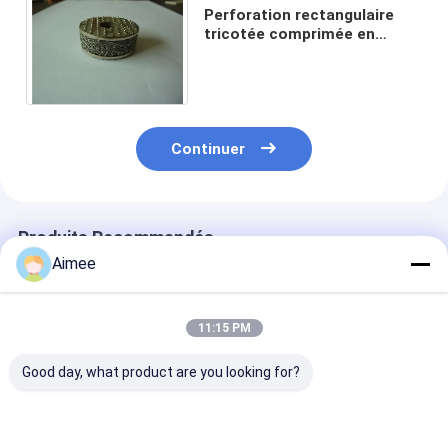
Perforation rectangulaire
tricotée comprimée en
laiton de filtre de la maille
98% du diamètre 50*20mm
Continuer
Produits Recommandés
Aimee
11:15 PM
Good day, what product are you looking for?
le fil Mesh Washers
Joint tricoté
Fil Mesh Sprin