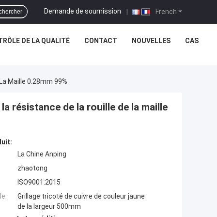
Demande de soumission
|
French
chercher
RÔLE DE LA QUALITÉ
CONTACT
NOUVELLES
CAS
e La Maille 0.28mm 99%
la résistance de la rouille de la maille
uit:
La Chine Anping
zhaotong
ISO9001:2015
e:
Grillage tricoté de cuivre de couleur jaune
de la largeur 500mm