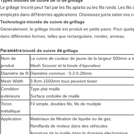
Types
tricotés de cuivre
de fil de
grillage
Le grillage tricoté peut fait par les fils aplatis ou les fils ronds. Les fi
employés dans différentes applications. Choisissez juste selon vos c
Technologie
tricotée de cuivre
de
grillage
Généralement, le grillage tricoté est produit en petits pains. Pour quelq
dans différentes formes, telles que rectangulaire, rondes, anneau.
Paramètre
tricoté de cuivre
de
grillage
Nom de
Le cuivre de couleur de jaune de la largeur 500mm a tr
produit
Mesh Scourer et la boule d'épurateur
Diamètre de fil
Diamètre commun : 0.2-0.28mm
Mesh Width
3.8cm-1500mm tous peuvent tisser
Condition
Type plat maille
extérieure
Surface ondulée de maille
Toron
Fil simple, doubles fils, fils de muitiple
métallique
Application
Matériaux de filtration de liquide ou de gaz.
Reniflards de moteur dans des véhicules.
Armature de la maille dans le domaine électronique.