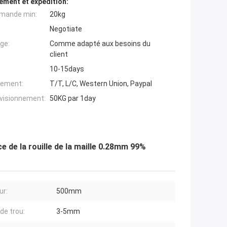
ement et expédition:
mande min:
20kg
Negotiate
ge:
Comme adapté aux besoins du
client
10-15days
iement:
T/T, L/C, Western Union, Paypal
ovisionnement:
50KG par 1day
ce de la rouille de la maille 0.28mm 99%
ur:
500mm
 de trou:
3-5mm