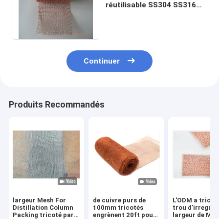
réutilisable SS304 SS316
aplatissent/formes
ondulées 0.5mm
Continuer
Produits Recommandés
largeur Mesh For
de cuivre purs de
L'ODM a tricoté
Distillation Column
100mm tricotés
trou d'irregula
Packing tricoté par
engrènent 20ft pour
largeur de Mes