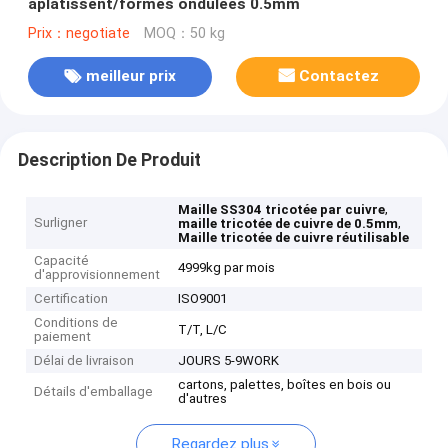
aplatissent/formes ondulées 0.5mm
Prix：negotiate
MOQ：50 kg
meilleur prix
Contactez
Description De Produit
,
Maille SS304 tricotée par cuivre
Surligner
,
maille tricotée de cuivre de 0.5mm
Maille tricotée de cuivre réutilisable
Capacité
4999kg par mois
d'approvisionnement
Certification
ISO9001
Conditions de
T/T, L/C
paiement
Délai de livraison
JOURS 5-9WORK
cartons, palettes, boîtes en bois ou
Détails d'emballage
d'autres
Regardez plus