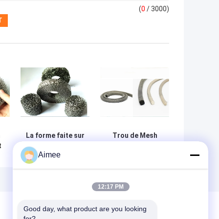
(
0
/ 3000)
m
La forme faite sur
Trou de Mesh
t
commande
Gasket Stainless
Aimee
ISO9001 de SS304
Steel 0.55mm
SS316 Mesh Filter
12x6mm de fil
Exhaust Mesh
tricoté par OEM
Gasket a
pour le joint
12:17 PM
approuvé
Good day, what product are you looking 
for?