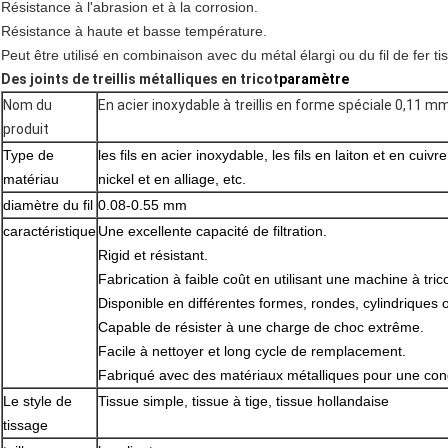
Résistance à l'abrasion et à la corrosion.
Résistance à haute et basse température.
Peut être utilisé en combinaison avec du métal élargi ou du fil de fer tis
Des joints de treillis métalliques en tricot
paramètre
Nom du
En acier inoxydable à treillis en forme spéciale 0,11 m
produit
Type de
les fils en acier inoxydable, les fils en laiton et en cuivre
matériau
nickel et en alliage, etc.
diamètre du fil
0.08-0.55 mm
caractéristique
Une excellente capacité de filtration.
Rigid et résistant.
Fabrication à faible coût en utilisant une machine à tri
Disponible en différentes formes, rondes, cylindriques o
Capable de résister à une charge de choc extrême.
Facile à nettoyer et long cycle de remplacement.
Fabriqué avec des matériaux métalliques pour une cond
Le style de
Tissue simple, tissue à tige, tissue hollandaise
tissage