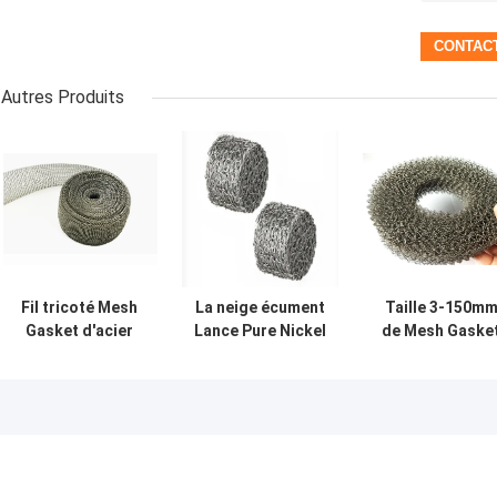
Autres Produits
Fil tricoté Mesh
La neige écument
Taille 3-150m
Gasket d'acier
Lance Pure Nickel
de Mesh Gaske
inoxydable
Knit Wire que la
OD 65mm de fil
largeur de 1
maille 14*10mm a
tricotée par
pouce pour EMI
adapté l'OEM aux
ISO9001 pour
Shielding
besoins du client
l'atténuation
pour le filtre de
station de lavage