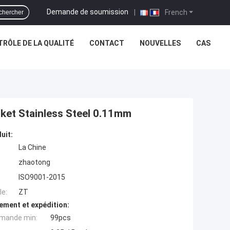
Demande de soumission
|
French
chercher
RÔLE DE LA QUALITÉ
CONTACT
NOUVELLES
CAS
sket Stainless Steel 0.11mm
uit:
La Chine
zhaotong
ISO9001-2015
e:
ZT
ement et expédition:
mande min:
99pcs