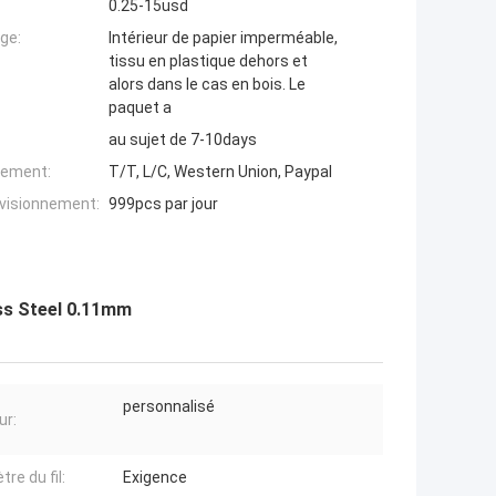
0.25-15usd
ge:
Intérieur de papier imperméable,
tissu en plastique dehors et
alors dans le cas en bois. Le
paquet a
au sujet de 7-10days
iement:
T/T, L/C, Western Union, Paypal
ovisionnement:
999pcs par jour
ess Steel 0.11mm
personnalisé
ur:
re du fil:
Exigence