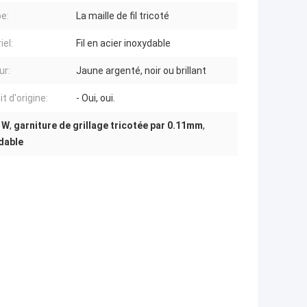
pe:
La maille de fil tricoté
iel:
Fil en acier inoxydable
ur:
Jaune argenté, noir ou brillant
t d'origine:
- Oui, oui.
e W
,
garniture de grillage tricotée par 0.11mm
,
ydable