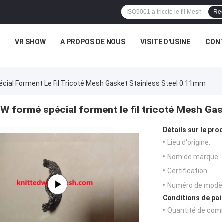
Re
VR SHOW
A PROPOS DE NOUS
VISITE D'USINE
CONT
cial Forment Le Fil Tricoté Mesh Gasket Stainless Steel 0.11mm
W formé spécial forment le fil tricoté Mesh Ga
Détails sur le prod
Lieu d'origine:
Nom de marque:
Certification:
Numéro de modèl
Conditions de pai
Quantité de com