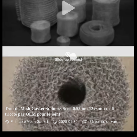
Trou de Mesh Gasket Stainless Steel 0.55mm 12x6mm de fil
tricoté par OEM pour le joint
Fil tricoté Mesh Gasket
2025-05-30
36 points de vue