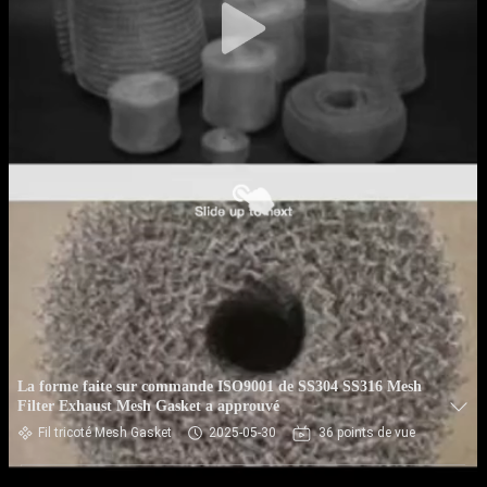
La forme faite sur commande ISO9001 de SS304 SS316 Mesh
Filter Exhaust Mesh Gasket a approuvé
Fil tricoté Mesh Gasket
2025-05-30
36 points de vue