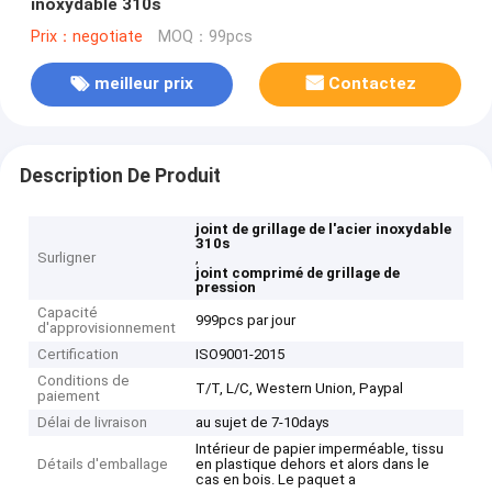
inoxydable 310s
Prix：negotiate
MOQ：99pcs
meilleur prix
Contactez
Description De Produit
joint de grillage de l'acier inoxydable
310s
Surligner
,
joint comprimé de grillage de
pression
Capacité
999pcs par jour
d'approvisionnement
Certification
ISO9001-2015
Conditions de
T/T, L/C, Western Union, Paypal
paiement
Délai de livraison
au sujet de 7-10days
Intérieur de papier imperméable, tissu
Détails d'emballage
en plastique dehors et alors dans le
cas en bois. Le paquet a