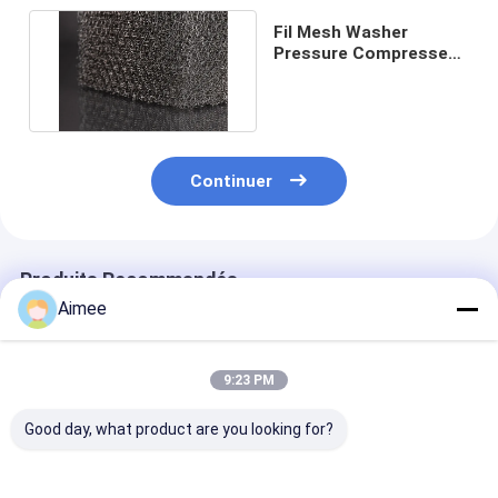
Fil Mesh Washer
Pressure Compressed
de l'acier inoxydable
310s
Continuer
Produits Recommandés
Aimee
9:23 PM
Good day, what product are you looking for?
le fil Mesh Washers
Joint tricoté
Fil Mesh Sprin