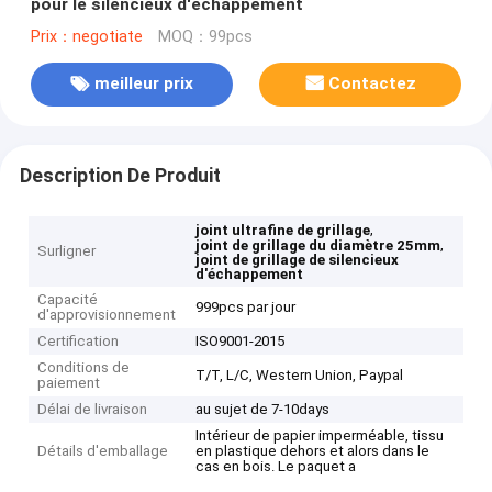
pour le silencieux d'échappement
Prix：negotiate
MOQ：99pcs
meilleur prix
Contactez
Description De Produit
,
joint ultrafine de grillage
,
joint de grillage du diamètre 25mm
Surligner
joint de grillage de silencieux
d'échappement
Capacité
999pcs par jour
d'approvisionnement
Certification
ISO9001-2015
Conditions de
T/T, L/C, Western Union, Paypal
paiement
Délai de livraison
au sujet de 7-10days
Intérieur de papier imperméable, tissu
Détails d'emballage
en plastique dehors et alors dans le
cas en bois. Le paquet a