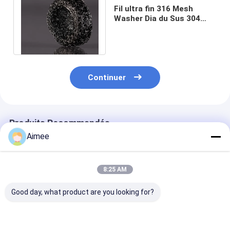
Fil ultra fin 316 Mesh
Washer Dia du Sus 304
25mm pour le silencieux
d'échappement
Continuer
Produits Recommandés
Aimee
8:25 AM
Good day, what product are you looking for?
le fil Mesh Washers
Joint tricoté
Fil Mesh Sprin