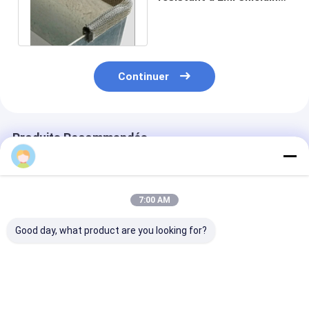
Mesh 30m/roll 50m/roll
disponible
Continuer
Produits Recommandés
Aimee
7:00 AM
Good day, what product are you looking for?
Lavées isolantes
Bagues classées par
Grillage de ba
thermiques en acier
coutume
acier inoxydab
inoxydable Lavées
d&#39;acier
rondelles et b
isolantes thermiques
inoxydable avec la
flexibles enti