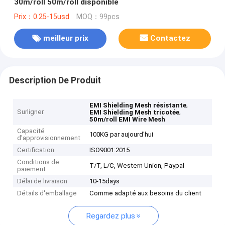
30m/roll 50m/roll disponible
Prix：0.25-15usd
MOQ：99pcs
meilleur prix
Contactez
Description De Produit
,
EMI Shielding Mesh résistante
Surligner
,
EMI Shielding Mesh tricotée
50m/roll EMI Wire Mesh
Capacité
100KG par aujourd'hui
d'approvisionnement
Certification
ISO9001:2015
Conditions de
T/T, L/C, Western Union, Paypal
paiement
Délai de livraison
10-15days
Détails d'emballage
Comme adapté aux besoins du client
Regardez plus