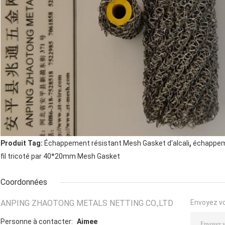
,
Produit Tag:
Échappement résistant Mesh Gasket d'alcali
échappem
fil tricoté par 40*20mm Mesh Gasket
Coordonnées
ANPING ZHAOTONG METALS NETTING CO.,LTD
Envoyez v
Personne à contacter:
Aimee