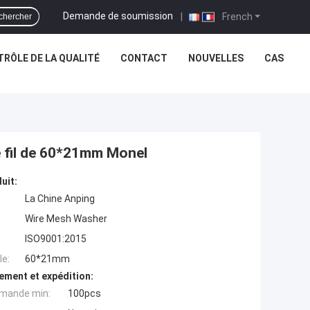
Demande de soumission
|
French
chercher
RÔLE DE LA QUALITÉ
CONTACT
NOUVELLES
CAS
 fil de 60*21mm Monel
uit:
La Chine Anping
Wire Mesh Washer
ISO9001:2015
e:
60*21mm
ement et expédition:
mande min:
100pcs