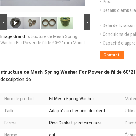
Prix:
Détails d'emballa
Délai de livraison:
Conditions de pa
Image Grand :
structure de Mesh Spring
Washer For Power de fil de 60*21mm Monel
Capacité d'appr
Contact
structure de Mesh Spring Washer For Power de fil de 60*
description de
Nom de produit:
Fil Mesh Spring Washer
Matér
Taille:
Adapté aux besoins du client
Utilis
Forme:
Ring Gasket, joint circulaire
Diamè
Norme:
oui
Échant