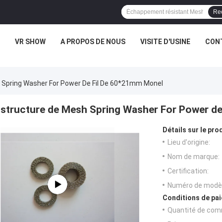
Re
VR SHOW
A PROPOS DE NOUS
VISITE D'USINE
CONT
 Spring Washer For Power De Fil De 60*21mm Monel
structure de Mesh Spring Washer For Power de
Détails sur le prod
Lieu d'origine:
Nom de marque:
Certification:
Numéro de modèl
Conditions de pai
Quantité de com