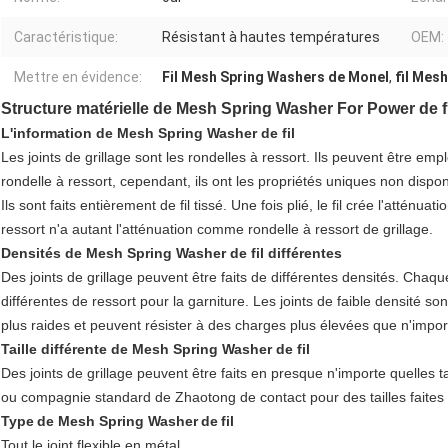
Caractéristique:
Résistant à hautes températures
OEM:
Mettre en évidence:
Fil Mesh Spring Washers de Monel
,
fil Mes
Structure matérielle de Mesh Spring Washer For Power de fi
L'information de Mesh Spring Washer de fil
Les joints de grillage sont les rondelles à ressort. Ils peuvent être e
rondelle à ressort, cependant, ils ont les propriétés uniques non dispon
Ils sont faits entièrement de fil tissé. Une fois plié, le fil crée l'atténu
ressort n'a autant l'atténuation comme rondelle à ressort de grillage.
Densités de Mesh Spring Washer de fil différentes
Des joints de grillage peuvent être faits de différentes densités. Chaqu
différentes de ressort pour la garniture. Les joints de faible densité so
plus raides et peuvent résister à des charges plus élevées que n'import
Taille différente de Mesh Spring Washer de fil
Des joints de grillage peuvent être faits en presque n'importe quelles ta
ou compagnie standard de Zhaotong de contact pour des tailles faites
Type
de Mesh Spring Washer
de
fil
Tout le joint flexible en métal