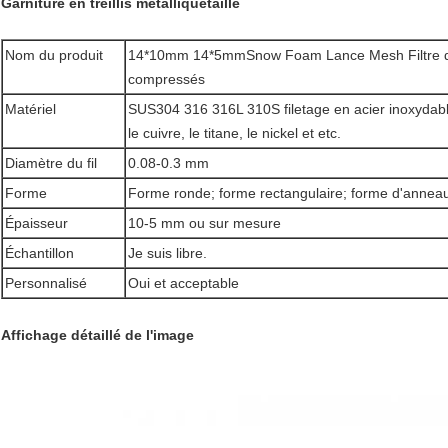
Garniture en treillis métallique
taille
Nom du produit
14*10mm 14*5mmSnow Foam Lance Mesh Filtre de tr
compressés
Matériel
SUS304 316 316L 310S filetage en acier inoxydab
le cuivre, le titane, le nickel et etc.
Diamètre du fil
0.08-0.3 mm
Forme
Forme ronde; forme rectangulaire; forme d'annea
Épaisseur
10-5 mm ou sur mesure
Échantillon
Je suis libre.
Personnalisé
Oui et acceptable
Affichage détaillé de l'image