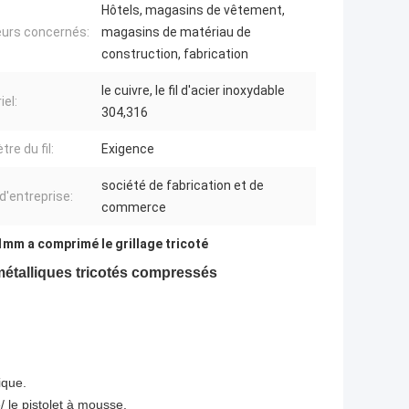
Hôtels, magasins de vêtement,
urs concernés:
magasins de matériau de
construction, fabrication
le cuivre, le fil d'acier inoxydable
iel:
304,316
re du fil:
Exigence
société de fabrication et de
d'entreprise:
commerce
1mm a comprimé le grillage tricoté
étalliques tricotés compressés
ique.
/ le pistolet à mousse.