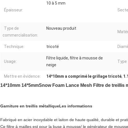
10 à 5 mm
Épaisseur:
Secte
Type de
Nouveau produit
Matér
commercialisation:
Technique:
tricoté
Diamèt
Filtre liquide, filtre à mousse de
Usage:
Type 
neige
Mettre en évidence:
14*10mm a comprimé le grillage tricoté
,
1.
14*10mm 14*5mmSnow Foam Lance Mesh Filtre de treillis m
Garniture en treillis métallique
Les informations
Fabriqué en acier inoxydable et laiton de haute qualité, durable et prat
Ce filtre à mailles est pour la buse à mousse/ le générateur de mousse