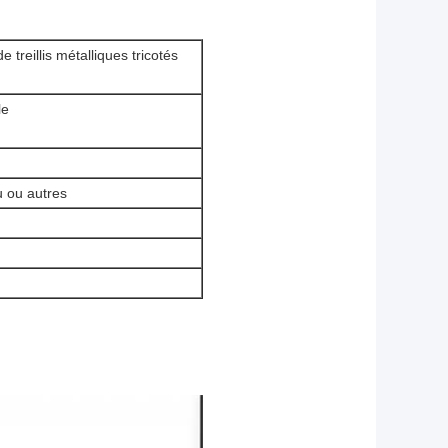
eillis métalliques tricotés
le
u ou autres