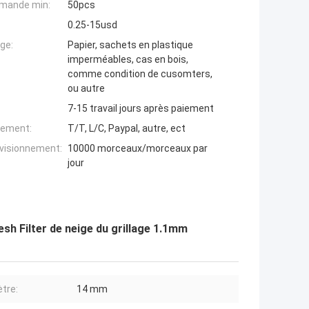
mande min:
50pcs
0.25-15usd
ge:
Papier, sachets en plastique
imperméables, cas en bois,
comme condition de cusomters,
ou autre
7-15 travail jours après paiement
iement:
T/T, L/C, Paypal, autre, ect
ovisionnement:
10000 morceaux/morceaux par
jour
 Filter de neige du grillage 1.1mm
tre:
14 mm