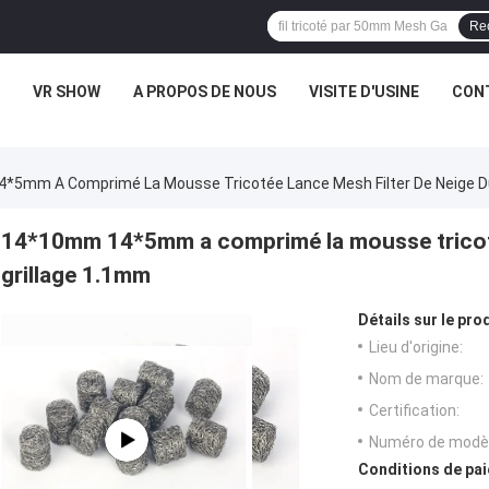
Re
VR SHOW
A PROPOS DE NOUS
VISITE D'USINE
CONT
5mm A Comprimé La Mousse Tricotée Lance Mesh Filter De Neige Du
14*10mm 14*5mm a comprimé la mousse tricoté
grillage 1.1mm
Détails sur le prod
Lieu d'origine:
Nom de marque:
Certification:
Numéro de modèl
Conditions de pai