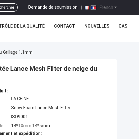
Demande de soumission
|
French
chercher
RÔLE DE LA QUALITÉ
CONTACT
NOUVELLES
CAS
 Grillage 1.1mm
e Lance Mesh Filter de neige du
uit:
LA CHINE
Snow Foam Lance Mesh Filter
ISO9001
e:
14*10mm 14*5mm
ement et expédition: