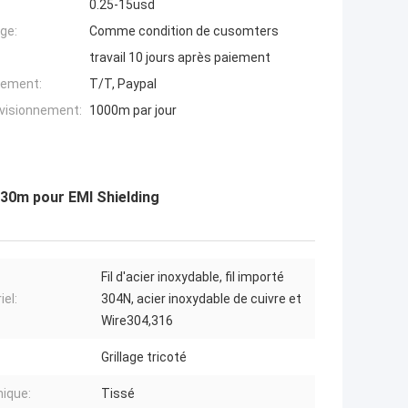
0.25-15usd
ge:
Comme condition de cusomters
travail 10 jours après paiement
iement:
T/T, Paypal
ovisionnement:
1000m par jour
 30m pour EMI Shielding
Fil d'acier inoxydable, fil importé
iel:
304N, acier inoxydable de cuivre et
Wire304,316
Grillage tricoté
ique:
Tissé