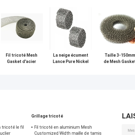
Fil tricoté Mesh
La neige écument
Taille 3-150m
Gasket d'acier
Lance Pure Nickel
de Mesh Gaske
inoxydable
Knit Wire que la
OD 65mm de fil
largeur de 1
maille 14*10mm a
tricotée par
pouce pour EMI
adapté l'OEM aux
ISO9001 pour
Shielding
besoins du client
l'atténuation
pour le filtre de
station de lavage
LAI
Grillage tricoté
ricoté le fil
Fil tricoté en aluminium Mesh
uclier
Customized Width maille de tamis