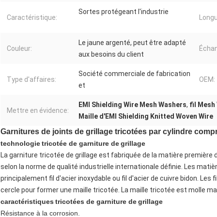
Sortes protégeant l'industrie
Caractéristique:
Longu
Le jaune argenté, peut être adapté
Couleur:
Échant
aux besoins du client
Société commerciale de fabrication
Type d'affaires:
OEM:
et
EMI Shielding Wire Mesh Washers
,
fil Mes
Mettre en évidence:
Maille d'EMI Shielding Knitted Woven Wire
Garnitures de joints de grillage tricotées par cylindre com
technologie
tricotée de garniture
de
grillage
La garniture tricotée de grillage est fabriquée de la matière première d
selon la norme de qualité industrielle internationale définie. Les matiè
principalement fil d'acier inoxydable ou fil d'acier de cuivre bidon. Les 
cercle pour former une maille tricotée. La maille tricotée est molle ma
caractéristiques
tricotées de garniture
de
grillage
Résistance à la corrosion.