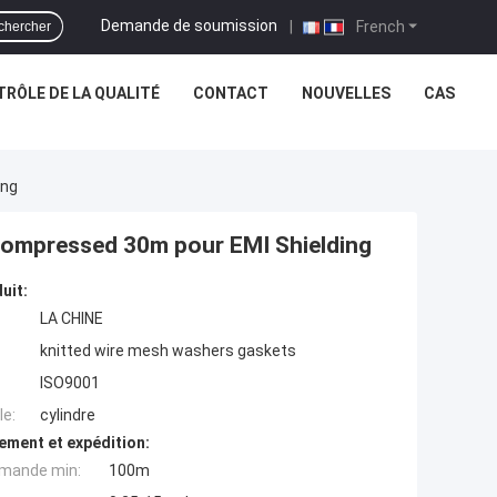
Demande de soumission
|
French
chercher
RÔLE DE LA QUALITÉ
CONTACT
NOUVELLES
CAS
ing
s Compressed 30m pour EMI Shielding
uit:
LA CHINE
knitted wire mesh washers gaskets
ISO9001
e:
cylindre
ement et expédition:
mande min:
100m