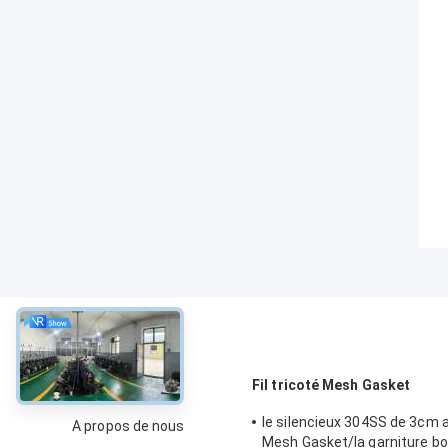
À propos
Fil tricoté Mesh Gasket
le silencieux 304SS de 3cm a t
A propos de nous
Mesh Gasket/la garniture bo