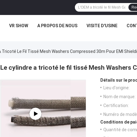
Re
VR SHOW
A PROPOS DE NOUS
VISITE D'USINE
CONT
 A Tricoté Le Fil Tissé Mesh Washers Compressed 30m Pour EMI Shield
Le cylindre a tricoté le fil tissé Mesh Washer
Détails sur le prod
Lieu d'origine:
Nom de marque:
Certification:
Numéro de modèl
Conditions de pai
Quantité de com