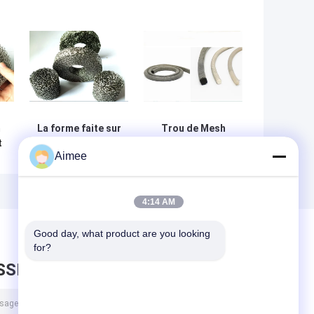
m
La forme faite sur
Trou de Mesh
t
commande
Gasket Stainless
Aimee
ISO9001 de SS304
Steel 0.55mm
SS316 Mesh Filter
12x6mm de fil
Exhaust Mesh
tricoté par OEM
Gasket a
pour le joint
4:14 AM
approuvé
Good day, what product are you looking 
for?
SSEZ UN MESSAGE