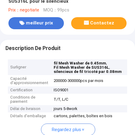
SUS316L pour le silencieux
Prix：negotiate
MOQ：99pcs
meilleur prix
Contactez
Description De Produit
,
fil Mesh Washer de 0.45mm
Surligner
,
Fil Mesh Washer de SUS316L
silencieux de fil tricoté par 0.08mm
Capacité
200000-300000pcs par mois
d'approvisionnement
Certification
ISO9001
Conditions de
T/T, L/C
paiement
Délai de livraison
jours 5-8work
Détails d'emballage
cartons, palettes, boîtes en bois
Regardez plus