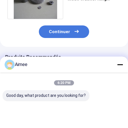
Shape SUS316L pour le
silencieux
Continuer
Produits Recommandés
Aimee
6:20 PM
Good day, what product are you looking for?
le fil Mesh Washers
Joint tricoté
Fil Mesh Sprin
de
comprimé de
Washers Vibra
35*16mm/garniture
pression de
Absorbing de
des disques EMC
remplacement de
dilatation the