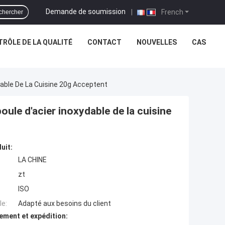
Demande de soumission
|
French
chercher
RÔLE DE LA QUALITÉ
CONTACT
NOUVELLES
CAS
dable De La Cuisine 20g Acceptent
ule d'acier inoxydable de la cuisine
uit:
LA CHINE
zt
ISO
e:
Adapté aux besoins du client
ement et expédition: