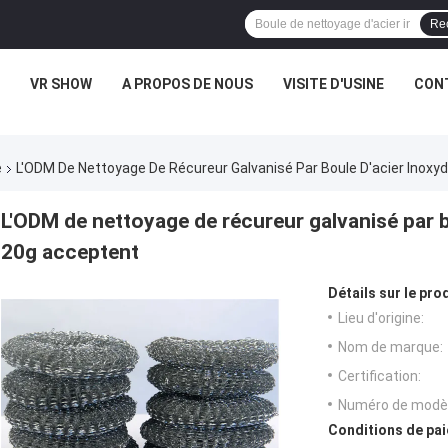
Re
VR SHOW
A PROPOS DE NOUS
VISITE D'USINE
CONT
e
L'ODM De Nettoyage De Récureur Galvanisé Par Boule D'acier Inoxy
L'ODM de nettoyage de récureur galvanisé par bo
20g acceptent
Détails sur le prod
Lieu d'origine:
Nom de marque:
Certification:
Numéro de modèl
Conditions de pai