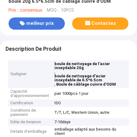
boule 20g 6.5*6.5cm de câblage cuivre d'ODM
Prix：consensus
MOQ：10PCS
meilleur prix
Contactez
Description De Produit
boule de nettoyage de l'acier
inoxydable 20g
,
Surligner
boule de nettoyage d'acier
inoxydable de 6.5*6.5cm
,
Boule de câblage cuivre d'ODM
Capacité
pair 1000pcs 1 jour
d'approvisionnement
Certification
ISO
Conditions de
T/T, L/C, Western Union, autre
paiement
Délai de livraison
7-10days
emballage adapté aux besoins du
Détails d'emballage
client