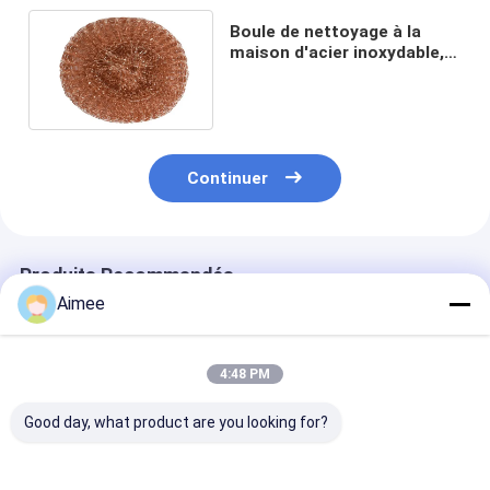
Boule de nettoyage à la
maison d'acier inoxydable,
boule 20g 6.5*6.5cm de
câblage cuivre d'ODM
Continuer
Produits Recommandés
Aimee
4:48 PM
Good day, what product are you looking for?
boule de nettoyage
couleur argentée de
Aperçu gratui