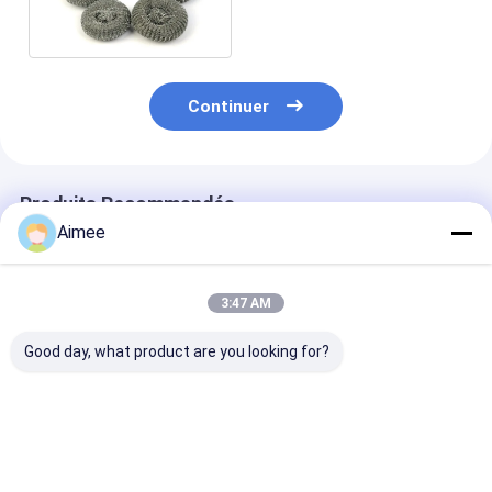
pour le plat Pan Cleaning
de cuisine
Continuer
Produits Recommandés
Aimee
3:47 AM
Good day, what product are you looking for?
boule de nettoyage
couleur argentée de
Aperçu gratui
de l'acier inoxydable
nettoyage de boule
d'acier inoxyd
7.5g de 2*6cm/
d'acier inoxydable de
Mesh Scourer
épurateur argenté de
10g 4cm adaptée aux
Ribbon Like Fi
cuisine en métal
besoins du client
d'arrondi
Meilleur prix
Meilleur prix
Meilleur p