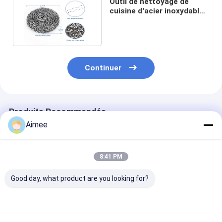
Outil de nettoyage de
cuisine d'acier inoxydable
de boule d'épurateur de
Dia6*6mm 9g
Continuer
Produits Recommandés
Aimee
8:41 PM
Good day, what product are you looking for?
boule de nettoyage
couleur argentée de
Aperçu gratui
de l'acier inoxydable
nettoyage de boule
d'acier inoxyd