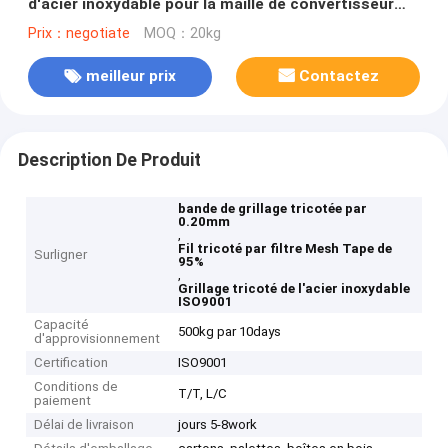
d'acier inoxydable pour la maille de convertisseur
catalytique
Prix：negotiate
MOQ：20kg
meilleur prix
Contactez
Description De Produit
bande de grillage tricotée par
0.20mm
,
Fil tricoté par filtre Mesh Tape de
Surligner
95%
,
Grillage tricoté de l'acier inoxydable
ISO9001
Capacité
500kg par 10days
d'approvisionnement
Certification
ISO9001
Conditions de
T/T, L/C
paiement
Délai de livraison
jours 5-8work