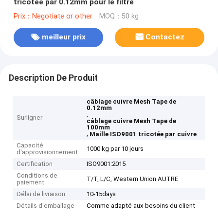
tricotée par 0.12mm pour le filtre
Prix：Negotiate or other
MOQ：50 kg
meilleur prix
Contactez
Description De Produit
câblage cuivre Mesh Tape de
0.12mm
,
Surligner
câblage cuivre Mesh Tape de
100mm
,
Maille ISO9001 tricotée par cuivre
Capacité
1000 kg par 10 jours
d'approvisionnement
Certification
ISO9001:2015
Conditions de
T/T, L/C, Western Union AUTRE
paiement
Délai de livraison
10-15days
Détails d'emballage
Comme adapté aux besoins du client