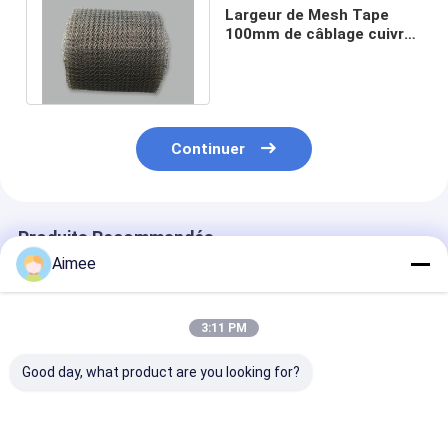
Largeur de Mesh Tape
100mm de câblage cuivre
tricotée par 0.12mm pour
le filtre
Continuer
Produits Recommandés
Aimee
3:11 PM
Good day, what product are you looking for?
Résistance de Mesh
Largeur tricotée
Fil tricoté de 