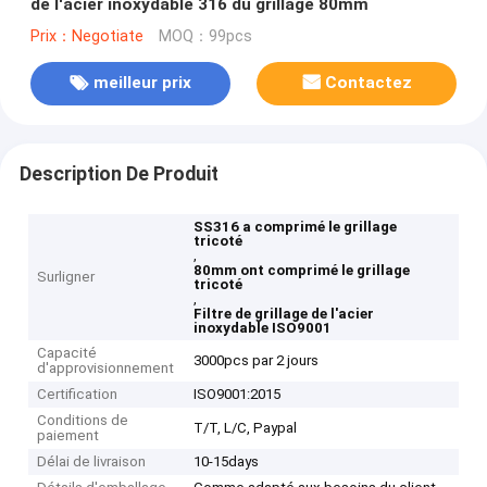
de l'acier inoxydable 316 du grillage 80mm
Prix：Negotiate
MOQ：99pcs
meilleur prix
Contactez
Description De Produit
SS316 a comprimé le grillage
tricoté
,
80mm ont comprimé le grillage
Surligner
tricoté
,
Filtre de grillage de l'acier
inoxydable ISO9001
Capacité
3000pcs par 2 jours
d'approvisionnement
Certification
ISO9001:2015
Conditions de
T/T, L/C, Paypal
paiement
Délai de livraison
10-15days