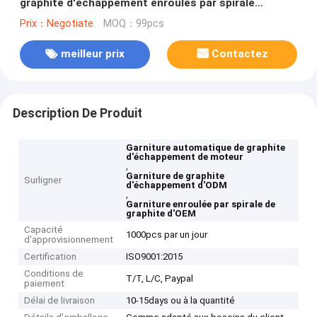
graphite d'échappement enroulés par spirale
automatique de moteur
Prix：Negotiate
MOQ：99pcs
meilleur prix
Contactez
Description De Produit
Garniture automatique de graphite
d'échappement de moteur
,
Garniture de graphite
Surligner
d'échappement d'ODM
,
Garniture enroulée par spirale de
graphite d'OEM
Capacité
1000pcs par un jour
d'approvisionnement
Certification
ISO9001:2015
Conditions de
T/T, L/C, Paypal
paiement
Délai de livraison
10-15days ou à la quantité