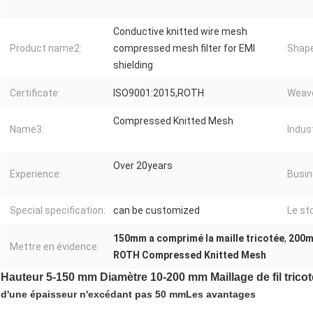
Conductive knitted wire mesh
Product name2:
compressed mesh filter for EMI
Shape
shielding
Certificate:
ISO9001:2015,ROTH
Weave
Compressed Knitted Mesh
Name3:
Indus
Over 20years
Experience:
Busin
Special specification:
can be customized
Le st
150mm a comprimé la maille tricotée
,
200m
Mettre en évidence:
ROTH Compressed Knitted Mesh
Hauteur 5-150 mm Diamètre 10-200 mm Maillage de fil trico
d'une épaisseur n'excédant pas 50 mm
Les avantages