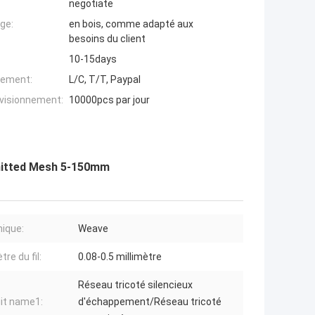
negotiate
ge:
en bois, comme adapté aux
besoins du client
10-15days
iement:
L/C, T/T, Paypal
ovisionnement:
10000pcs par jour
nitted Mesh 5-150mm
ique:
Weave
re du fil:
0.08-0.5 millimètre
Réseau tricoté silencieux
it name1:
d'échappement/Réseau tricoté