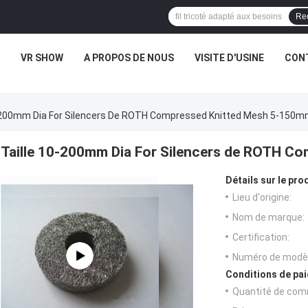
Re
VR SHOW
A PROPOS DE NOUS
VISITE D'USINE
CONT
0-200mm Dia For Silencers De ROTH Compressed Knitted Mesh 5-150
Taille 10-200mm Dia For Silencers de ROTH 
Détails sur le prod
Lieu d'origine:
Nom de marque:
Certification:
Numéro de modèl
Conditions de pai
Quantité de com