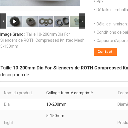
Prix:
Détails d'emballa
Délai de livraison:
Conditions de pa
Image Grand :
Taille 10-200mm Dia For
Silencers de ROTH Compressed Knitted Mesh
Capacité d'appr
5-150mm
Contact
Taille 10-200mm Dia For Silencers de ROTH Compressed K
description de
Nom du produit:
Grillage tricoté comprimé
Techn
Dia:
10-200mm
Diamèt
5-150mm
hight:
Produ