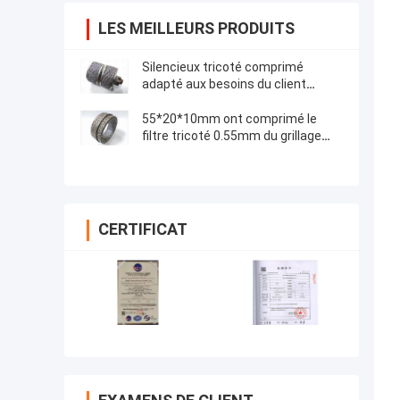
LES MEILLEURS PRODUITS
Silencieux tricoté comprimé
adapté aux besoins du client
d'échappement de Mesh Gasket
For Car Air de fil
55*20*10mm ont comprimé le
filtre tricoté 0.55mm du grillage
99% en métal
CERTIFICAT