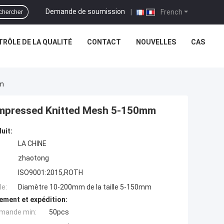
Demande de soumission
|
French
chercher
RÔLE DE LA QUALITÉ
CONTACT
NOUVELLES
CAS
mm
Compressed Knitted Mesh 5-150mm
uit:
LA CHINE
zhaotong
ISO9001:2015,ROTH
e:
Diamètre 10-200mm de la taille 5-150mm
ement et expédition:
mande min:
50pcs