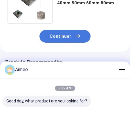
40mm 50mm 60mm 80mm
pour filtration de camion et
amortissement de silencieux
Continuer
Produits Recommandés
Aimee
3:32 AM
Good day, what product are you looking for?
Des plaquettes de
Fil tricoté comprimé
3 cm d'épaisse
support pour
Mesh Gasket Dia
en acier inoxy
l'échappement en
.50mm AISI 316L
joints en treilli