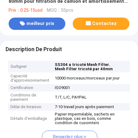
80mm pour filtration de camion et amortissement
de silencieux
Prix：0.25-15usd
MOQ：55pcs
meilleur prix
Contactez
Description De Produit
,
SS304 a tricoté Mesh Filter
Surligner
Mesh Filter tricoté par 40mm
Capacité
10000 morceaux/morceaux par jour
d'approvisionnement
Certification
ISO9001
Conditions de
T/T, L/C, PAYPAL
paiement
Délai de livraison
7-10 travail jours après paiement
Papier imperméable, sachets en
Détails d'emballage
plastique, cas en bois, comme
condition de cusomters
Regardez plus