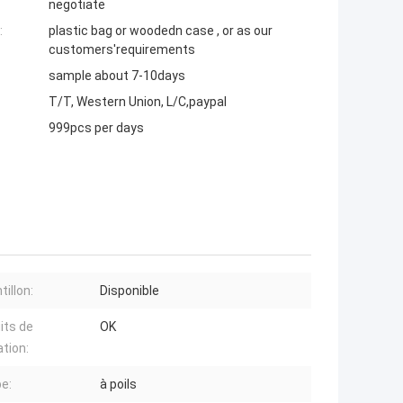
negotiate
:
plastic bag or woodedn case , or as our
customers'requirements
sample about 7-10days
T/T, Western Union, L/C,paypal
999pcs per days
illon:
Disponible
its de
OK
ation:
pe:
à poils