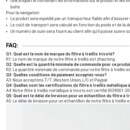
Une étiquette contenant les informations sur le produit et les 
boîte.
Pour la navigation:
Le produit sera expédié par un transporteur fiable afin d'assurer 
Le coût de transport sera calculé en fonction du poids et de la de
Un numéro de suivi sera fourni au client afin qu'il puisse suivre s
FAQ:
Q1: Quel est le nom de marque du filtre à treillis tricoté?
R1: Le nom de marque de notre filtre à treillis est zhaotong.
Q2: Quelle est la quantité minimale de commande pour ce produ
R2: La quantité minimale de commande pour notre filtre à treillis e
Q3: Quelles conditions de paiement acceptez-vous?
A3: Nous acceptons T/T, Western Union, L/C et Paypal.
Q4: Quelles sont les certifications du filtre à treillis métallique 
A4: Notre filtre à treillis métallique à tricots est certifié ISO9001-2
Q5: Quel est le délai de livraison pour un échantillon du filtre à tr
A5: Le délai de livraison pour un échantillon de notre filtre à treillis 