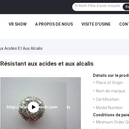
Re
VR SHOW
A PROPOS DE NOUS
VISITE D'USINE
CONT
x Acides Et Aux Alcalis
Résistant aux acides et aux alcalis
Détails sur le prod
Place of Origin:
Nom de marque:
Certification:
Model Number:
Conditions de paie
Minimum Order Qu