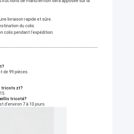
instructions de manutention sera apposée sur la
une livraison rapide et sûre.
stination du colis.
on colis pendant l'expédition.
it?
st de 99 pièces.
à tricots zt?
015.
eillis tricoté?
est d'environ 7 à 10 jours.