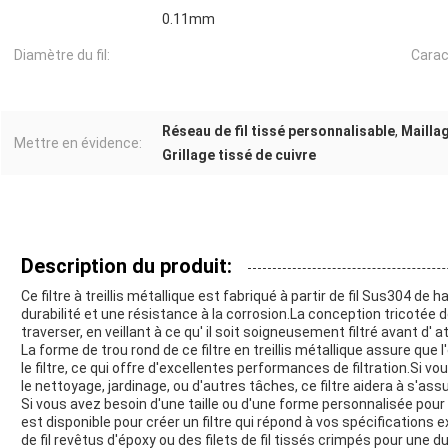
0.11mm
Diamètre du fil:
Carac
Réseau de fil tissé personnalisable
,
Maillag
Mettre en évidence:
Grillage tissé de cuivre
Description du produit:
Ce filtre à treillis métallique est fabriqué à partir de fil Sus304 de 
durabilité et une résistance à la corrosion.La conception tricotée d
traverser, en veillant à ce qu' il soit soigneusement filtré avant d' 
La forme de trou rond de ce filtre en treillis métallique assure qu
le filtre, ce qui offre d'excellentes performances de filtration.Si v
le nettoyage, jardinage, ou d'autres tâches, ce filtre aidera à s'ass
Si vous avez besoin d'une taille ou d'une forme personnalisée pour v
est disponible pour créer un filtre qui répond à vos spécifications
de fil revêtus d'époxy ou des filets de fil tissés crimpés pour une d