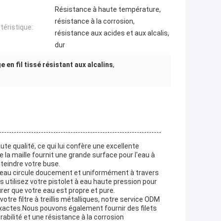
Résistance à haute température,
résistance à la corrosion,
téristique:
résistance aux acides et aux alcalis,
dur
e en fil tissé résistant aux alcalins
,
haute qualité, ce qui lui confère une excellente
e la maille fournit une grande surface pour l'eau à
atteindre votre buse.
e l'eau circule doucement et uniformément à travers
ous utilisez votre pistolet à eau haute pression pour
urer que votre eau est propre et pure.
otre filtre à treillis métalliques, notre service ODM
 exactes.Nous pouvons également fournir des filets
urabilité et une résistance à la corrosion