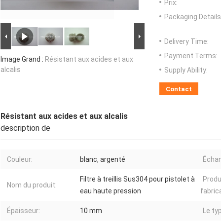
Prix:
Packaging Details
Delivery Time:
Payment Terms:
Image Grand :
Résistant aux acides et aux
alcalis
Supply Ability:
Contact
Résistant aux acides et aux alcalis
description de
Couleur:
blanc, argenté
Échant
Filtre à treillis Sus304 pour pistolet à
Produ
Nom du produit:
eau haute pression
fabric
Épaisseur:
10 mm
Le ty