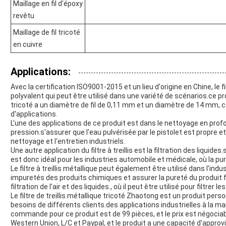
Maillage en fil d'époxy
revêtu
Maillage de fil tricoté
en cuivre
Applications:
Avec la certification ISO9001-2015 et un lieu d'origine en Chine, le f
polyvalent qui peut être utilisé dans une variété de scénarios.ce produ
tricoté a un diamètre de fil de 0,11 mm et un diamètre de 14 mm, ce 
d'applications.
L'une des applications de ce produit est dans le nettoyage en prof
pression.s'assurer que l'eau pulvérisée par le pistolet est propre et 
nettoyage et l'entretien industriels.
Une autre application du filtre à treillis est la filtration des liquides.
est donc idéal pour les industries automobile et médicale, où la pur
Le filtre à treillis métallique peut également être utilisé dans l'indust
impuretés des produits chimiques et assurer la pureté du produit fi
filtration de l'air et des liquides., où il peut être utilisé pour filtrer l
Le filtre de treillis métallique tricoté Zhaotong est un produit per
besoins de différents clients.des applications industrielles à la mai
commande pour ce produit est de 99 pièces, et le prix est négoci
Western Union, L/C et Paypal, et le produit a une capacité d'approv