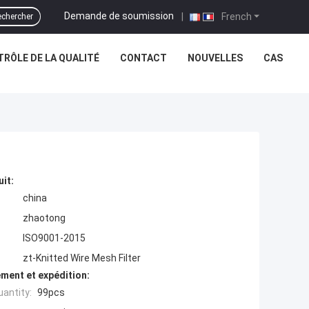
Demande de soumission
|
French
chercher
RÔLE DE LA QUALITÉ
CONTACT
NOUVELLES
CAS
uit:
china
zhaotong
ISO9001-2015
zt-Knitted Wire Mesh Filter
ment et expédition:
antity:
99pcs