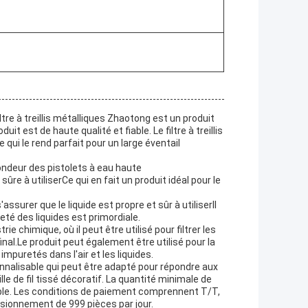
iltre à treillis métalliques Zhaotong est un produit
it est de haute qualité et fiable. Le filtre à treillis
qui le rend parfait pour un large éventail
ondeur des pistolets à eau haute
sûre à utiliserCe qui en fait un produit idéal pour le
s'assurer que le liquide est propre et sûr à utiliserIl
eté des liquides est primordiale.
rie chimique, où il peut être utilisé pour filtrer les
nal.Le produit peut également être utilisé pour la
es impuretés dans l'air et les liquides.
sonnalisable qui peut être adapté pour répondre aux
lle de fil tissé décoratif. La quantité minimale de
able. Les conditions de paiement comprennent T/T,
isionnement de 999 pièces par jour.