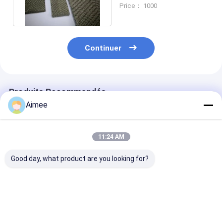
machines et
Price： 1000
équipements
Continuer
Produits Recommandés
Aimee
11:24 AM
Good day, what product are you looking for?
Les joints
Grillage tricoté par
Grillage tricot
d&#39;échappement
acier inoxydable de
acier inoxydab
de maille tricotés
maille entièrement
pleine élastici
par acier inoxydable
métallique 50*50mm
Od80*25*20m
Od25*25*10mm
pour la séparation
la séparation 
Meilleur prix
Meilleur prix
Meilleur p