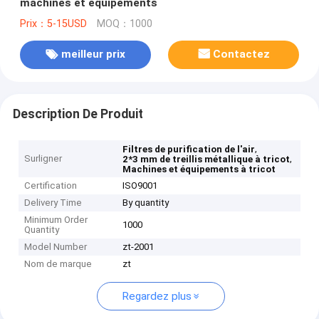
machines et équipements
Prix：5-15USD
MOQ：1000
meilleur prix
Contactez
Description De Produit
,
Filtres de purification de l'air
Surligner
,
2*3 mm de treillis métallique à tricot
Machines et équipements à tricot
Certification
ISO9001
Delivery Time
By quantity
Minimum Order
1000
Quantity
Model Number
zt-2001
Nom de marque
zt
Regardez plus