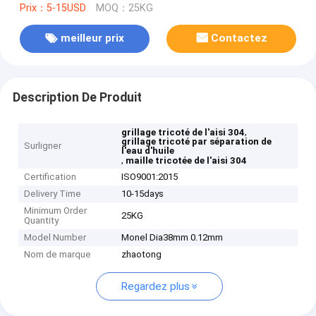
Prix：5-15USD
MOQ：25KG
meilleur prix
Contactez
Description De Produit
,
grillage tricoté de l'aisi 304
grillage tricoté par séparation de
Surligner
l'eau d'huile
,
maille tricotée de l'aisi 304
Certification
ISO9001:2015
Delivery Time
10-15days
Minimum Order
25KG
Quantity
Model Number
Monel Dia38mm 0.12mm
Nom de marque
zhaotong
Regardez plus