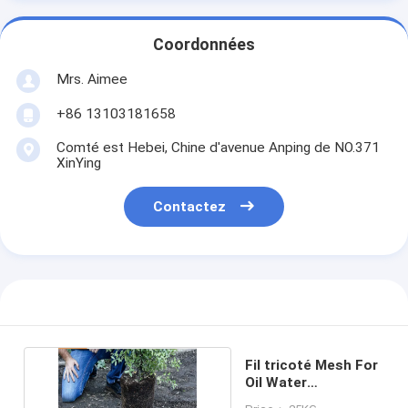
Coordonnées
Mrs. Aimee
+86 13103181658
Comté est Hebei, Chine d'avenue Anping de NO.371
XinYing
Contactez
Fil tricoté Mesh For
Oil Water
Separation d'Aisi