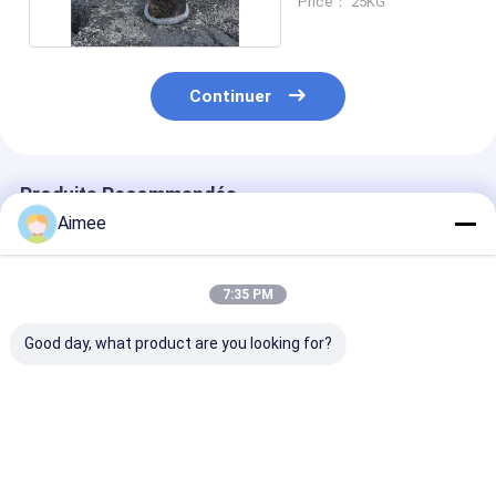
Price： 25KG
304
Continuer
Produits Recommandés
Aimee
7:35 PM
Good day, what product are you looking for?
Les joints
Grillage tricoté par
Grillage tricot
d&#39;échappement
acier inoxydable de
acier inoxydab
de maille tricotés
maille entièrement
pleine élastici
par acier inoxydable
métallique 50*50mm
Od80*25*20m
Od25*25*10mm
pour la séparation
la séparation 
Meilleur prix
Meilleur prix
Meilleur p
fabriqués pour
par Filtration
Filtration et le