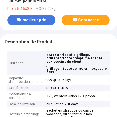
600mm pour le filtre
Prix：5-15USD
MOQ：20kg
meilleur prix
Contactez
Description De Produit
,
ss316 a tricoté le grillage
grillage tricoté comprimé adapté
aux besoins du client
Surligner
,
grillage tricoté de l'acier inoxydable
ss316
Capacité
999kg par 5days
d'approvisionnement
Certification
ISO9001-2015
Conditions de
T/T, Western Union, L/C, paypal
paiement
Délai de livraison
au sujet de 7-10days
sachet en plastique ou cas de
Détails d'emballage
woodedn, ou en tant que nos