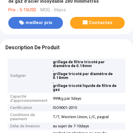
de gaz d'acier inoxydable 280 millimètres
Prix：5-15USD
MOQ：66pcs
meilleur prix
Contactez
Description De Produit
grillage de filtre tricoté par
diamètre de 0.18mm
,
grillage tricoté par diamètre de
Surligner
0.18mm
,
grillage tricoté liquide de filtre de
gaz
Capacité
999kg par 5days
d'approvisionnement
Certification
ISO9001-2015
Conditions de
T/T, Western Union, L/C, paypal
paiement
Délai de livraison
au sujet de 7-10days