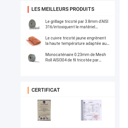
LES MEILLEURS PRODUITS
Le grillage tricoté par 3.8mm d'AISI
316/intoxiquent le matériel
d'isolation thermique liquide de
Mesh Filter For Etats-Unis
Le cuivre tricoté jaune engrènent
la haute température adaptée aux
besoins du client par 0.18mm de
100mm résistante pour le filtre
Monocaténaire 0.23mm de Mesh
Roll AISI304 de fil tricotée par
filament multi pour le filtre
CERTIFICAT