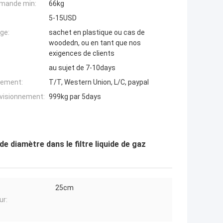
mande min:
66kg
5-15USD
ge:
sachet en plastique ou cas de
woodedn, ou en tant que nos
exigences de clients
au sujet de 7-10days
iement:
T/T, Western Union, L/C, paypal
ovisionnement:
999kg par 5days
e diamètre dans le filtre liquide de gaz
25cm
ur: