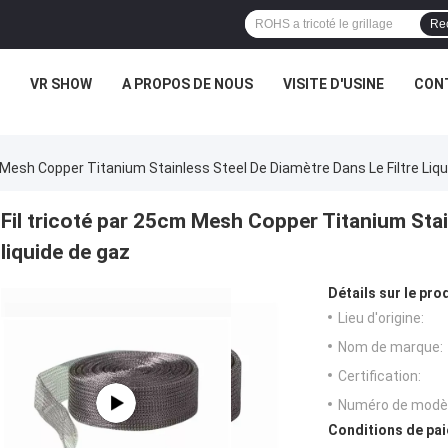
Re
VR SHOW
A PROPOS DE NOUS
VISITE D'USINE
CONT
 Mesh Copper Titanium Stainless Steel De Diamètre Dans Le Filtre Liq
Fil tricoté par 25cm Mesh Copper Titanium Stain
liquide de gaz
Détails sur le prod
Lieu d'origine:
Nom de marque:
Certification:
Numéro de modèl
Conditions de pai