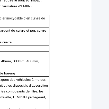
réduire le bruit et l'impact.
r l'armature d'EMI/RFI.
cier inoxydable d'en cuivre de
rgent de cuivre et pur, cuivre
ge cuivre
, 40mm, 300mm, 400mm,
 de hareng
tiques des véhicules à moteur,
t et les dispositifs d'absorption
, les composants de filtre, les
uttelette, l'EMI/RFI protégeant,