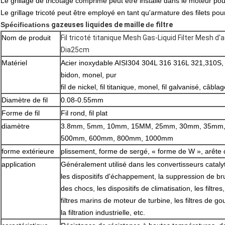
Le grillage de tricotage comprimé peut être installé dans le moteur pour 
Le grillage tricoté peut être employé en tant qu'armature des filets pou
Spécifications
gazeuses liquides de maille
de
filtre
Nom de produit
Fil tricoté titanique Mesh Gas-Liquid Filter Mesh d'a
Dia25cm
Matériel
Acier inoxydable AISI304 304L 316 316L 321,310S, a
bidon, monel, pur
fil de nickel, fil titanique, monel, fil galvanisé, câbla
Diamètre de fil
0.08-0.55mm
Forme de fil
Fil rond, fil plat
diamètre
3.8mm, 5mm, 10mm, 15MM, 25mm, 30mm, 35mm
500mm, 600mm, 800mm, 1000mm
forme
extérieure
plissement
, forme de
sergé
, « forme de W »,
arête
application
Généralement utilisé dans les convertisseurs cataly
les dispositifs d'échappement, la suppression de brui
des chocs, les dispositifs de climatisation, les filtres
filtres marins de moteur de turbine, les filtres de go
la filtration industrielle, etc.