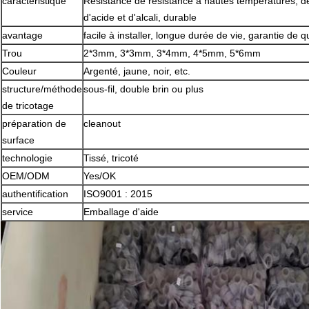
caractéristique
Résistance de résistance à hautes températures, de
d'acide et d'alcali, durable
avantage
facile
à installer
, longue durée de vie,
garantie
de qu
Trou
2*3mm, 3*3mm, 3*4mm, 4*5mm, 5*6mm
Couleur
Argenté, jaune, noir, etc.
structure
/
méthode
sous-fil,
double
brin
ou plus
de tricotage
préparation de
cleanout
surface
technologie
Tissé, tricoté
OEM/ODM
Yes/OK
authentification
ISO9001 : 2015
service
Emballage d'aide