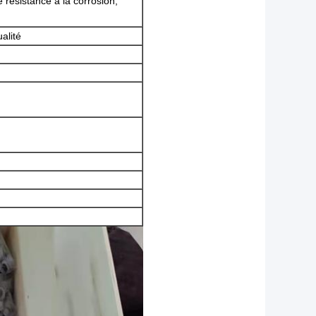
 résistance à la corrosion,
alité