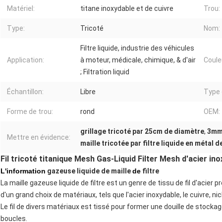
Matériel:
titane inoxydable et de cuivre
Trou:
Type:
Tricoté
Nom:
Filtre liquide, industrie des véhicules
Application:
à moteur, médicale, chimique, & d'air
Coule
; Filtration liquid
Échantillon:
Libre
Type 
Forme de trou:
rond
OEM:
grillage tricoté par 25cm de diamètre
,
3mm 
Mettre en évidence:
maille tricotée par filtre liquide en métal d
Fil tricoté titanique Mesh Gas-Liquid Filter Mesh d'acier in
L'information
gazeuse liquide de maille
de
filtre
La maille gazeuse liquide de filtre est un genre de tissu de fil d'acier p
d'un grand choix de matériaux, tels que l'acier inoxydable, le cuivre, ni
Le fil de divers matériaux est tissé pour former une douille de stoc
boucles.