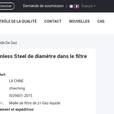
Demande de soumission
|
French
chercher
RÔLE DE LA QUALITÉ
CONTACT
NOUVELLES
CAS
uide De Gaz
less Steel de diamètre dans le filtre
uit:
LA CHINE
zhaotong
ISO9001-2015
e:
Maille de filtre de zt-Gaz-liquide
ement et expédition: