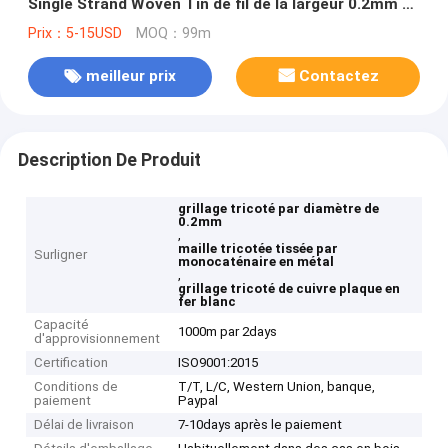
Single Strand Woven Tin de fil de la largeur 0.2mm de
75mm
Prix：5-15USD
MOQ：99m
meilleur prix
Contactez
Description De Produit
grillage tricoté par diamètre de
0.2mm
,
maille tricotée tissée par
Surligner
monocaténaire en métal
,
grillage tricoté de cuivre plaque en
fer blanc
Capacité
1000m par 2days
d'approvisionnement
Certification
ISO9001:2015
Conditions de
T/T, L/C, Western Union, banque,
paiement
Paypal
Délai de livraison
7-10days après le paiement