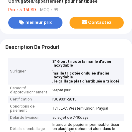
Corrugated/appartement pour l'antibuée
Prix：5-15USD
MOQ：99
meilleur prix
Contactez
Description De Produit
316 ont tricoté la maille d'acier
inoxydable
,
Surligner
maille tricotée ondulée d'acier
inoxydable
,
le grillage plat d'antibuée a tricoté
Capacité
99 par jour
d'approvisionnement
Certification
ISO9001-2015
Conditions de
T/T, L/C, Western Union, Paypal
paiement
Délai de livraison
au sujet de 7-10days
Intérieur de papier imperméable, tissu
Détails d'emballage
en plastique dehors et alors dans le