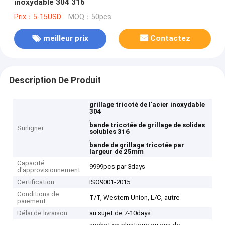
inoxydable 304 316
Prix：5-15USD
MOQ：50pcs
meilleur prix
Contactez
Description De Produit
grillage tricoté de l'acier inoxydable
304
,
bande tricotée de grillage de solides
Surligner
solubles 316
,
bande de grillage tricotée par
largeur de 25mm
Capacité
9999pcs par 3days
d'approvisionnement
Certification
ISO9001-2015
Conditions de
T/T, Western Union, L/C, autre
paiement
Délai de livraison
au sujet de 7-10days