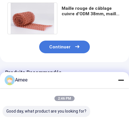
Maille rouge de câblage
cuivre d'ODM 38mm, maille
tricotée comprimée de
haute résistance
Continuer
Produits Recommandés
Aimee
2:46 PM
Good day, what product are you looking for?
Les joints
Grillage tricoté par
Grillage tricot