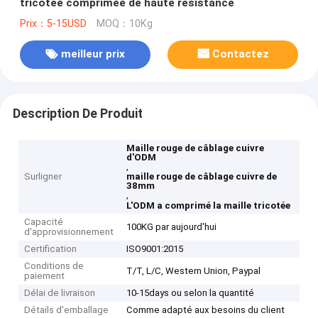
tricotée comprimée de haute résistance
Prix：5-15USD
MOQ：10Kg
meilleur prix
Contactez
Description De Produit
Maille rouge de câblage cuivre
d'ODM
,
Surligner
maille rouge de câblage cuivre de
38mm
,
L'ODM a comprimé la maille tricotée
Capacité
100KG par aujourd'hui
d'approvisionnement
Certification
ISO9001:2015
Conditions de
T/T, L/C, Western Union, Paypal
paiement
Délai de livraison
10-15days ou selon la quantité
Détails d'emballage
Comme adapté aux besoins du client