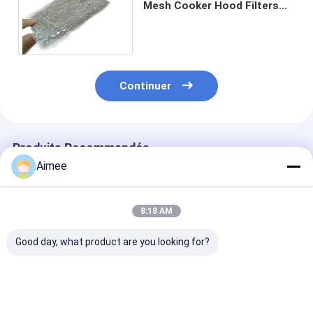
Mesh Cooker Hood Filters
Roll 0.08mm de papier
d'aluminium acceptent
Continuer
Produits Recommandés
Aimee
8:18 AM
Good day, what product are you looking for?
Maille en aluminium
Maille 0.05mm de
maille de papie
multicouche de
papier d'aluminium
d'aluminium d
filtre, capot de Mesh
de charbon actif
0.05mm/acier