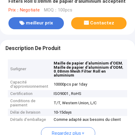
Filters Roll 0.08mm de papier d'aluminium acceptent
Prix：Negotiate
MOQ：100pcs
meilleur prix
Contactez
Description De Produit
,
Maille de papier d'aluminium d'OEM
,
Maille de papier d'aluminium d'ODM
Surligner
0.08mm Mesh Filter Roll en
aluminium
Capacité
10000pcs par 1day
d'approvisionnement
Certification
ISO9001 , RoHS
Conditions de
T/T, Western Union, L/C
paiement
Délai de livraison
10-15days
Détails d'emballage
Comme adapté aux besoins du client
Regardez plus