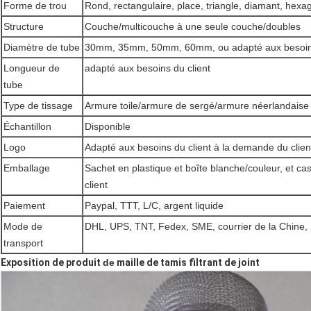
Forme de trou
Rond, rectangulaire, place, triangle, diamant, hexago
Structure
Couche/multicouche à une seule couche/doubles
Diamètre de tube
30mm, 35mm, 50mm, 60mm, ou adapté aux besoins
Longueur de
adapté aux besoins du client
tube
Type de tissage
Armure toile/armure de sergé/armure néerlandaise
Échantillon
Disponible
Logo
Adapté aux besoins du client à la demande du cli
Emballage
Sachet en plastique et boîte blanche/couleur, et c
client
Paiement
Paypal, TTT, L/C, argent liquide
Mode de
DHL, UPS, TNT, Fedex, SME, courrier de la Chine, SF
transport
Exposition de produit
de
maille de tamis filtrant de joint