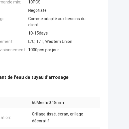
mande min:
10PCS
Negotiate
ge:
Comme adapté aux besoins du
client
10-15days
iement:
L/C, T/T, Western Union
ovisionnement:
1000pcs par jour
nt de l'eau de tuyau d'arrosage
60Mesh/0.18mm
Grillage tissé, écran, grillage
cation:
décoratif