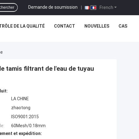
Demande de soumission
|
French
chercher
RÔLE DE LA QUALITÉ
CONTACT
NOUVELLES
CAS
ge
amis filtrant de l'eau de tuyau
uit:
LA CHINE
zhaotong
ISO9001:2015
e:
60Mesh/0.18mm
ement et expédition: