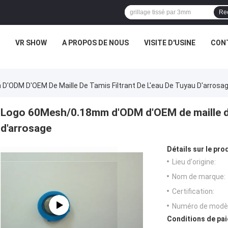
Re
VR SHOW
A PROPOS DE NOUS
VISITE D'USINE
CONT
'ODM D'OEM De Maille De Tamis Filtrant De L'eau De Tuyau D'arrosa
Logo 60Mesh/0.18mm d'ODM d'OEM de maille de t
d'arrosage
Détails sur le prod
Lieu d'origine:
Nom de marque:
Certification:
Numéro de modèl
Conditions de pai