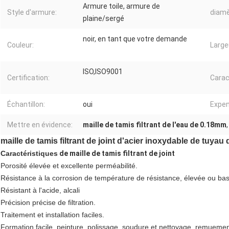
Armure toile, armure de
Style d'armure:
diamèt
plaine/sergé
noir, en tant que votre demande
Couleur:
Large
ISO,ISO9001
Certification:
Carac
Échantillon:
oui
Expen
Mettre en évidence:
maille de tamis filtrant de l'eau de 0.18mm
maille de tamis filtrant de joint d'acier inoxydable de tuy
Caractéristiques
de maille de tamis filtrant de joint
Porosité élevée et excellente perméabilité.
Résistance à la corrosion de température de résistance, élevée ou basse,
Résistant à l'acide, alcali
Précision précise de filtration.
Traitement et installation faciles.
Formation facile, peinture, polissage, soudure et nettoyage, remueme