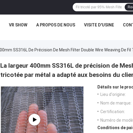
Re
VR SHOW
A PROPOS DE NOUS
VISITE D'USINE
CONT
400mm SS316L De Précision De Mesh Filter Double Wire Weaving De Fil 
La largeur 400mm SS316L de précision de Mesh 
tricotée par métal a adapté aux besoins du clie
Détails sur le prod
Lieu d'origine:
Nom de marque:
Certification:
Numéro de modèl
Conditions de pai