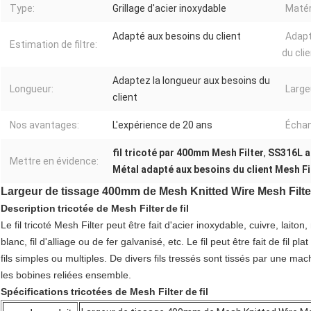
Type:
Grillage d'acier inoxydable
Matér
Adapté aux besoins du client
Adapt
Estimation de filtre:
du clie
Adaptez la longueur aux besoins du
Longueur:
Large
client
Nos avantages:
L'expérience de 20 ans
Échant
fil tricoté par 400mm Mesh Filter
,
SS316L a 
Mettre en évidence:
Métal adapté aux besoins du client Mesh Fi
Largeur de tissage 400mm de Mesh Knitted Wire Mesh Filter 
Description
tricotée de Mesh Filter
de
fil
Le fil tricoté Mesh Filter peut être fait d'acier inoxydable, cuivre, laiton
blanc, fil d'alliage ou de fer galvanisé, etc. Le fil peut être fait de fil 
fils simples ou multiples. De divers fils tressés sont tissés par une mac
les bobines reliées ensemble.
Spécifications
tricotées de Mesh Filter
de
fil