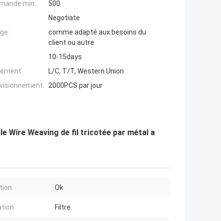
mande min:
500
Negotiate
ge:
comme adapté aux besoins du
client ou autre
10-15days
iement:
L/C, T/T, Western Union
ovisionnement:
2000PCS par jour
 Wire Weaving de fil tricotée par métal a
tion:
Ok
ation:
Filtre