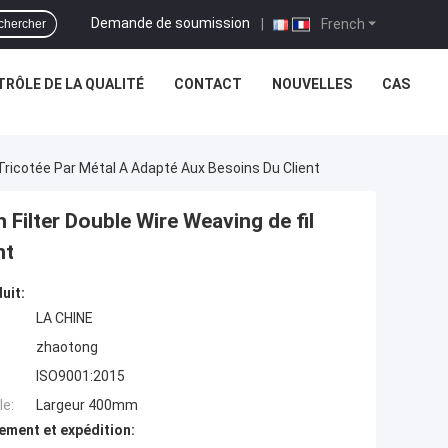
Demande de soumission
|
French
chercher
RÔLE DE LA QUALITÉ
CONTACT
NOUVELLES
CAS
Tricotée Par Métal A Adapté Aux Besoins Du Client
Filter Double Wire Weaving de fil
nt
uit:
LA CHINE
zhaotong
ISO9001:2015
e:
Largeur 400mm
ement et expédition: