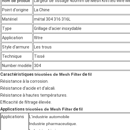
nom de produit
Largeur de tissage 400mm de Mesh Knitted Wire Mesh
Point d'origine
La Chine
Matériel
métal 304 316 316L
Type
Grillage d'acier inoxydable
Application
filtre
Style d'armure
Les trous
Technique
Tissé
Number modèle
304
Caractéristiques
tricotées de Mesh Filter
de
fil
Résistance à la corrosion.
Résistance d'acide et d'alcali.
Résistance à hautes températures.
Efficacité de filtrage élevée.
Applications
tricotées de Mesh Filter
de
fil
Applications
L'industrie automobile
Industrie pharmaceutique.