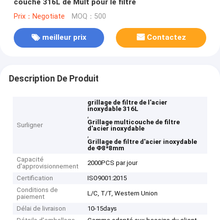
couche 316L de Mult pour le filtre
Prix：Negotiate
MOQ：500
meilleur prix
Contactez
Description De Produit
grillage de filtre de l'acier
inoxydable 316L
,
Grillage multicouche de filtre
Surligner
d'acier inoxydable
,
Grillage de filtre d'acier inoxydable
de Φ8*8mm
Capacité
2000PCS par jour
d'approvisionnement
Certification
ISO9001:2015
Conditions de
L/C, T/T, Western Union
paiement
Délai de livraison
10-15days