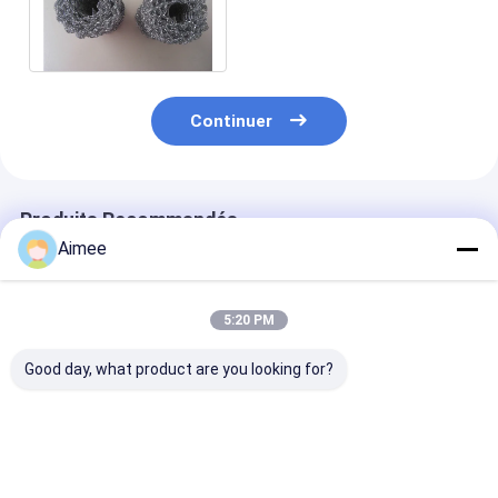
0.18mm Monel 400mm de
filtration
Continuer
Produits Recommandés
Aimee
5:20 PM
Good day, what product are you looking for?
SS304 a tricoté le
Factory Direct
SS316L tricote
type serti par replis
Supply Monel 400
largeur de Me
par 600mm de Mesh
Demister Pad Wire
Demister Mist
Pad Demister pour le
Mesh Demister For
Eliminator 5