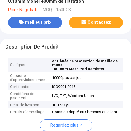
0.18mm Monel 400mm de filtration
Prix：Negotiate
MOQ：150PCS
meilleur prix
Contactez
Description De Produit
antibuée de protection de maille de
Surligner
monel
,
400mm Mesh Pad Demister
Capacité
10000pcs par jour
d'approvisionnement
Certification
ISO9001:2015
Conditions de
L/C, T/T, Western Union
paiement
Délai de livraison
10-15days
Détails d'emballage
Comme adapté aux besoins du client
Regardez plus