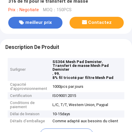
316 de fil pour le transfert de masse
Prix：Negotiate
MOQ：150PCS
meilleur prix
Contactez
Description De Produit
,
SS304 Mesh Pad Demister
Transfert de masse Mesh Pad
Surligner
Demister
,
,
99
8% fil tricoté par filtre Mesh Pad
Capacité
1000pcs par jours
d'approvisionnement
Certification
ISO9001:2015
Conditions de
L/C, T/T, Western Union, Paypal
paiement
Délai de livraison
10-15days
Détails d'emballage
Comme adapté aux besoins du client