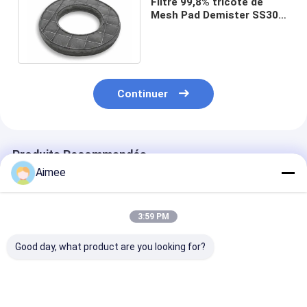
Filtre 99,8% tricoté de
Mesh Pad Demister SS304
316 de fil pour le transfert
de masse
Continuer
Produits Recommandés
Aimee
3:59 PM
Good day, what product are you looking for?
SS304 a tricoté le
Factory Direct
SS316L tricote
type serti par replis
Supply Monel 400
largeur de Me