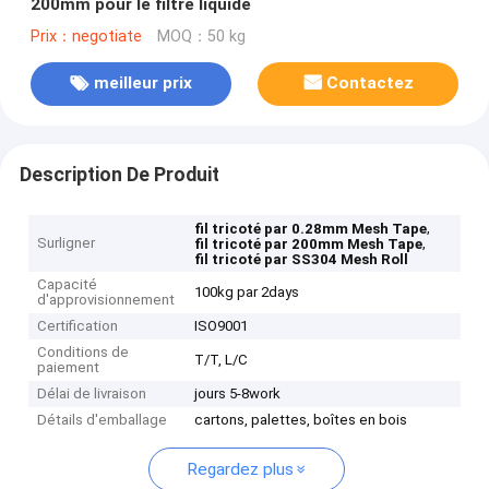
200mm pour le filtre liquide
Prix：negotiate
MOQ：50 kg
meilleur prix
Contactez
Description De Produit
,
fil tricoté par 0.28mm Mesh Tape
Surligner
,
fil tricoté par 200mm Mesh Tape
fil tricoté par SS304 Mesh Roll
Capacité
100kg par 2days
d'approvisionnement
Certification
ISO9001
Conditions de
T/T, L/C
paiement
Délai de livraison
jours 5-8work
Détails d'emballage
cartons, palettes, boîtes en bois
Regardez plus