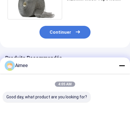
Width 200mm pour le
filtre liquide
Continuer
Produits Recommandés
Aimee
4:05 AM
Good day, what product are you looking for?
Résistance de Mesh
Largeur tricotée
Fil tricoté de 
Shielding Stainless
0.28mm de Mesh
Mesh Tape Wid
Steel Corrosion de fil
Tape Roll 30mm de
500mm 37mm
tricotée par câble
fil d'acier inoxydable
Dia Sample Ava